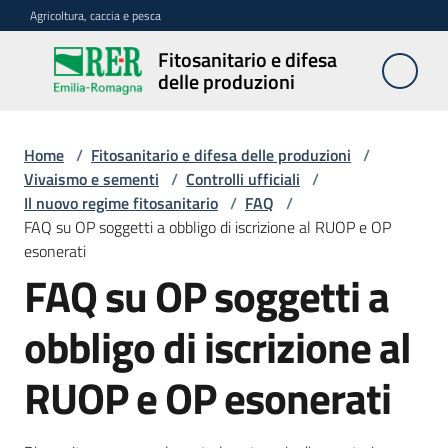
Vai al contenuto
Vai alla navigazione
Vai al footer
Agricoltura, caccia e pesca
Fitosanitario e difesa
Fitosanitario
delle produzioni
e difesa
delle
produzioni
Home
/
Fitosanitario e difesa delle produzioni
/
Vivaismo e sementi
/
Controlli ufficiali
/
Il nuovo regime fitosanitario
/
FAQ
/
FAQ su OP soggetti a obbligo di iscrizione al RUOP e OP
Avversità
esonerati
delle
FAQ su OP soggetti a
piante
obbligo di iscrizione al
Sorveglianza
RUOP e OP esonerati
Difesa