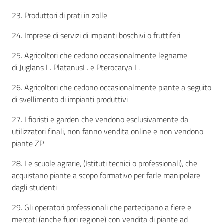
23. Produttori di prati in zolle
Seguici
su
24. Imprese di servizi di impianti boschivi o fruttiferi
25. Agricoltori che cedono occasionalmente legname
di Juglans L. PlatanusL. e Pterocarya L.
26. Agricoltori che cedono occasionalmente piante a seguito
di svellimento di impianti produttivi
27. I fioristi e garden che vendono esclusivamente da
utilizzatori finali, non fanno vendita online e non vendono
piante ZP
28. Le scuole agrarie, (Istituti tecnici o professionali), che
Agricoltura,
acquistano piante a scopo formativo per farle manipolare
caccia e
dagli studenti
pesca
29. Gli operatori professionali che partecipano a fiere e
Argomenti
mercati (anche fuori regione) con vendita di piante ad