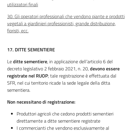
utilizzatori finali
Novità
30. Gli operatori professionali che vendono piante e prodotti
vegetali a giardinieri professionisti, grande distribuzione,
Servizi
fioristi, ecc.
Leggi atti bandi
17.
DITTE SEMENTIERE
Le
ditte sementiere
, in applicazione dell’articolo 6 del
decreto legislativo 2 febbraio 2021, n. 20,
devono essere
Piani programmi
registrate nel RUOP
; tale registrazione è effettuata dal
progetti
SFR, nel cui territorio ricade la sede legale della ditta
sementiera.
Non necessitano di registrazione:
Produttori agricoli che cedono prodotti sementieri
direttamente a ditte sementiere registrate
I commercianti che vendono esclusivamente al