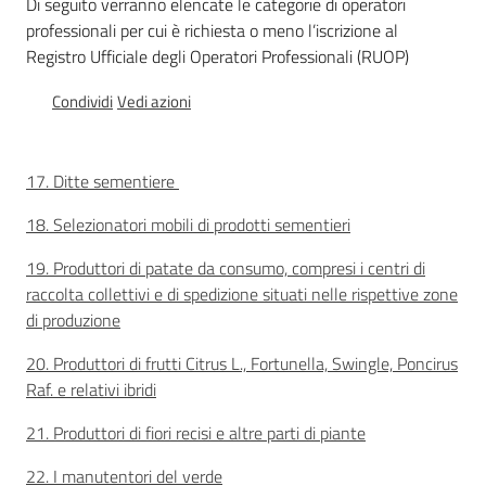
Di seguito verranno elencate le categorie di operatori
sostenibile
professionali per cui è richiesta o meno l’iscrizione al
Registro Ufficiale degli Operatori Professionali (RUOP)
Condividi
Vedi azioni
Vivaismo
e
sementi
17. Ditte sementiere
18. Selezionatori mobili di prodotti sementieri
Import-
Export
19. Produttori di patate da consumo, compresi i centri di
raccolta collettivi e di spedizione situati nelle rispettive zone
di produzione
20. Produttori di frutti Citrus L., Fortunella, Swingle, Poncirus
Raf. e relativi ibridi
21. Produttori di fiori recisi e altre parti di piante
Newsletter
22. I manutentori del verde