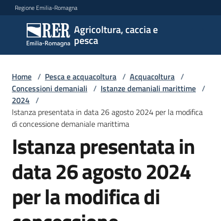
Vai al contenuto
Vai alla navigazione
Vai al footer
Regione Emilia-Romagna
Agricoltura, caccia e
Agricoltura,
pesca
caccia e
pesca
Home
/
Pesca e acquacoltura
/
Acquacoltura
/
Concessioni demaniali
/
Istanze demaniali marittime
/
2024
/
Argomenti
Istanza presentata in data 26 agosto 2024 per la modifica
di concessione demaniale marittima
Istanza presentata in
Novità
data 26 agosto 2024
Servizi
per la modifica di
Leggi
atti