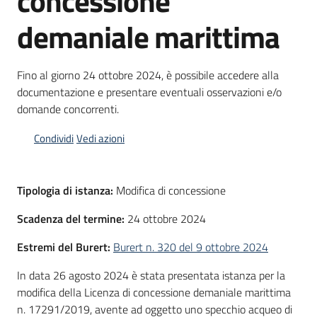
concessione
bandi
demaniale marittima
Piani
programmi
Fino al giorno 24 ottobre 2024, è possibile accedere alla
progetti
documentazione e presentare eventuali osservazioni e/o
domande concorrenti.
Condividi
Vedi azioni
Agricoltura
Tipologia di istanza:
Modifica di concessione
in
cifre
Scadenza del termine:
24 ottobre 2024
Estremi del Burert:
Burert n. 320 del 9 ottobre 2024
Seguici
In data 26 agosto 2024 è stata presentata istanza per la
su
modifica della Licenza di concessione demaniale marittima
n. 17291/2019, avente ad oggetto uno specchio acqueo di