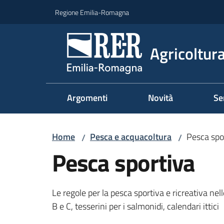
Vai al contenuto
Vai alla navigazione
Vai al footer
Regione Emilia-Romagna
Agricoltura
Argomenti
Novità
Se
Home
Pesca e acquacoltura
Pesca spo
/
/
Pesca sportiva
Le regole per la pesca sportiva e ricreativa ne
B e C, tesserini per i salmonidi, calendari ittici