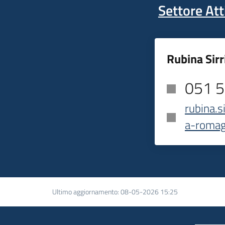
Settore Att
Rubina Sirr
051 
rubina.s
a-romag
Ultimo aggiornamento
:
08-05-2026 15:25