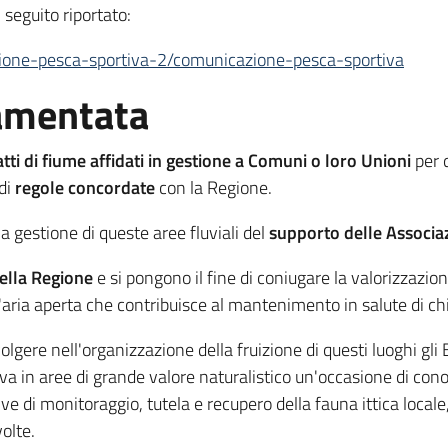
i seguito riportato:
azione-pesca-sportiva-2/comunicazione-pesca-sportiva
lamentata
atti di fiume affidati in gestione a Comuni o loro Unioni
per 
 di
regole concordate
con la Regione.
a gestione di queste aree fluviali del
supporto delle Associaz
della Regione
e si pongono il fine di coniugare la valorizzazio
l'aria aperta che contribuisce al mantenimento in salute di chi
re nell'organizzazione della fruizione di questi luoghi gli Ent
va in aree di grande valore naturalistico un'occasione di con
ziative di monitoraggio, tutela e recupero della fauna ittica loc
volte.