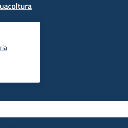
quacoltura
ria