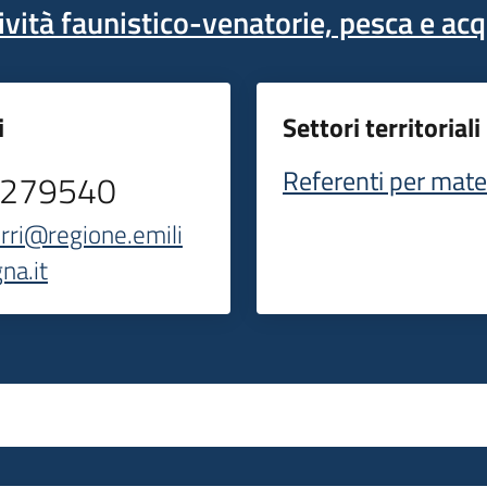
ività faunistico-venatorie, pesca e ac
i
Settori territoriali
Referenti per mate
5279540
irri@regione.emili
na.it