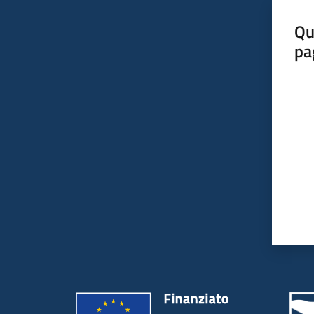
Qu
pa
Valut