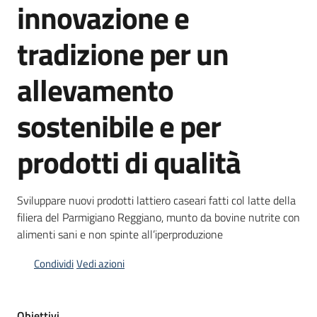
innovazione e
bandi
tradizione per un
Piani
programmi
allevamento
progetti
sostenibile e per
prodotti di qualità
Agricoltura
in
Sviluppare nuovi prodotti lattiero caseari fatti col latte della
cifre
filiera del Parmigiano Reggiano, munto da bovine nutrite con
alimenti sani e non spinte all’iperproduzione
Condividi
Vedi azioni
Seguici
su
Obiettivi