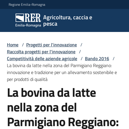
Vai al contenuto
Vai alla navigazione
Vai al footer
Regione Emilia-Romagna
Agricoltura, caccia e
Agricoltura,
pesca
caccia e
pesca
Home
/
Progetti per l'innovazione
/
Raccolta progetti per l'innovazione
/
Competitività delle aziende agricole
/
Bando 2016
/
Argomenti
La bovina da latte nella zona del Parmigiano Reggiano:
innovazione e tradizione per un allevamento sostenibile e
per prodotti di qualità
Novità
La bovina da latte
nella zona del
Servizi
Parmigiano Reggiano:
Leggi
atti