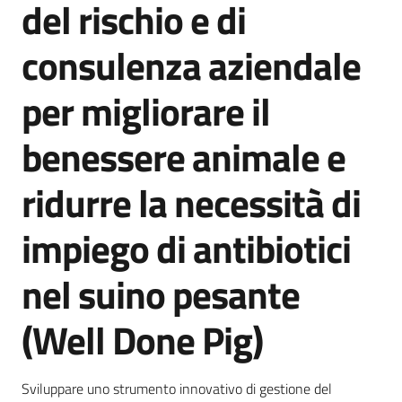
del rischio e di
bandi
consulenza aziendale
Piani
programmi
per migliorare il
progetti
benessere animale e
ridurre la necessità di
Agricoltura
impiego di antibiotici
in
cifre
nel suino pesante
(Well Done Pig)
Seguici
su
Sviluppare uno strumento innovativo di gestione del