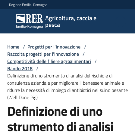
Vai al contenuto
Vai alla navigazione
Vai al footer
Regione Emilia-Romagna
Agricoltura, caccia e
Agricoltura,
pesca
caccia e
pesca
Home
/
Progetti per l'innovazione
/
Raccolta progetti per l'innovazione
/
Competitività delle filiere agroalimentari
/
Argomenti
Bando 2018
/
Definizione di uno strumento di analisi del rischio e di
consulenza aziendale per migliorare il benessere animale e
Novità
ridurre la necessità di impiego di antibiotici nel suino pesante
(Well Done Pig)
Definizione di uno
Servizi
strumento di analisi
Leggi
atti