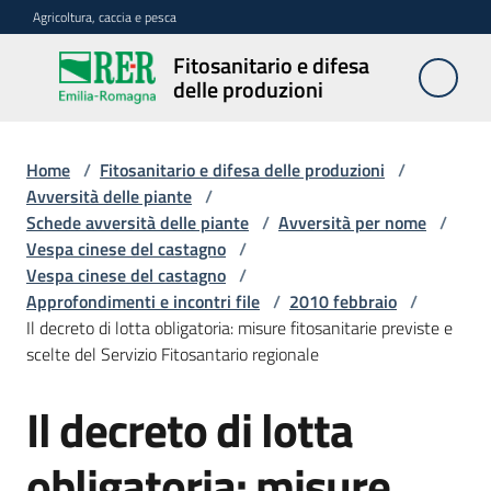
Vai al contenuto
Vai alla navigazione
Vai al footer
Agricoltura, caccia e pesca
Fitosanitario e difesa
Fitosanitario
delle produzioni
e difesa
delle
produzioni
Home
/
Fitosanitario e difesa delle produzioni
/
Avversità delle piante
/
Schede avversità delle piante
/
Avversità per nome
/
Vespa cinese del castagno
/
Avversità
Vespa cinese del castagno
/
delle
Approfondimenti e incontri file
/
2010 febbraio
/
piante
Il decreto di lotta obligatoria: misure fitosanitarie previste e
scelte del Servizio Fitosantario regionale
Sorveglianza
Il decreto di lotta
obligatoria: misure
Difesa