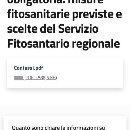
sostenibile
fitosanitarie previste e
scelte del Servizio
Vivaismo
e
Fitosantario regionale
sementi
Import-
Contessi.pdf
Export
(
PDF
-
888,5 KB
)
Newsletter
Quanto sono chiare le informazioni su