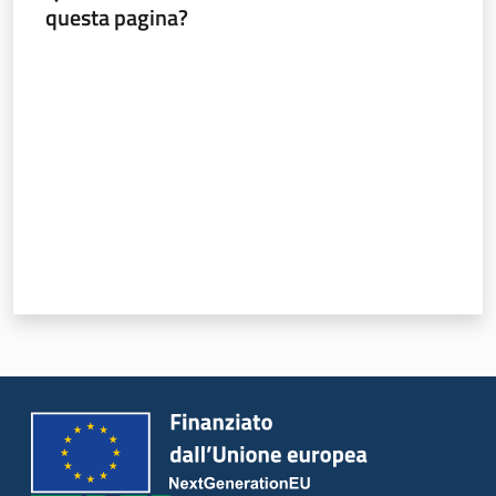
questa pagina?
Seguici
Valuta da 1 a 5 stelle
su
Agricoltura,
caccia e
pesca
Argomenti