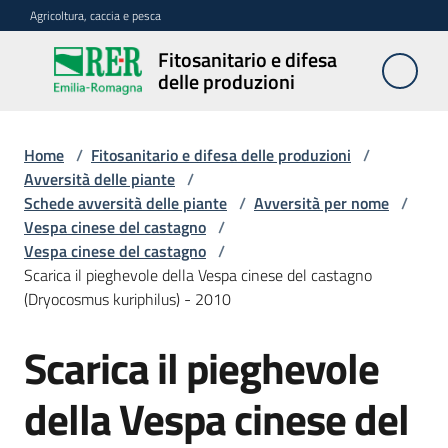
Vai al contenuto
Vai alla navigazione
Vai al footer
Agricoltura, caccia e pesca
Fitosanitario e difesa
Fitosanitario
delle produzioni
e difesa
delle
produzioni
Home
/
Fitosanitario e difesa delle produzioni
/
Avversità delle piante
/
Schede avversità delle piante
/
Avversità per nome
/
Vespa cinese del castagno
/
Avversità
Vespa cinese del castagno
/
delle
Scarica il pieghevole della Vespa cinese del castagno
piante
(Dryocosmus kuriphilus) - 2010
Scarica il pieghevole
Sorveglianza
della Vespa cinese del
Difesa