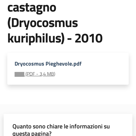
castagno
sostenibile
(Dryocosmus
Vivaismo
kuriphilus) - 2010
e
sementi
Dryocosmus Pieghevole.pdf
Import-
(
PDF
-
3,4 MB
)
Export
Newsletter
Quanto sono chiare le informazioni su
questa pagina?