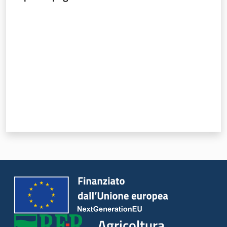
Valuta da 1 a 5 stelle
Seguici
su
Agricoltura,
caccia e
pesca
Agricoltura,
Argomenti