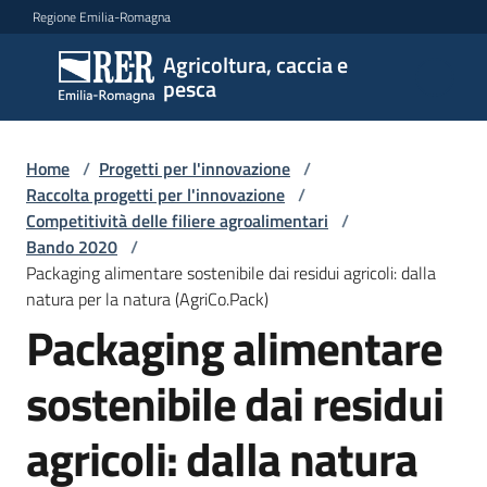
Vai al contenuto
Vai alla navigazione
Vai al footer
Regione Emilia-Romagna
Agricoltura, caccia e
Agricoltura,
pesca
caccia e
pesca
Home
/
Progetti per l'innovazione
/
Raccolta progetti per l'innovazione
/
Competitività delle filiere agroalimentari
/
Argomenti
Bando 2020
/
Packaging alimentare sostenibile dai residui agricoli: dalla
natura per la natura (AgriCo.Pack)
Novità
Packaging alimentare
sostenibile dai residui
Servizi
agricoli: dalla natura
Leggi
atti