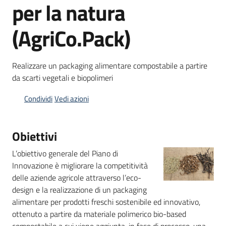
per la natura
bandi
(AgriCo.Pack)
Piani
programmi
progetti
Realizzare un packaging alimentare compostabile a partire
da scarti vegetali e biopolimeri
Condividi
Vedi azioni
Agricoltura
Obiettivi
in
cifre
L’obiettivo generale del Piano di
Innovazione è migliorare la competitività
delle aziende agricole attraverso l’eco-
design e la realizzazione di un packaging
Seguici
alimentare per prodotti freschi sostenibile ed innovativo,
su
ottenuto a partire da materiale polimerico bio-based