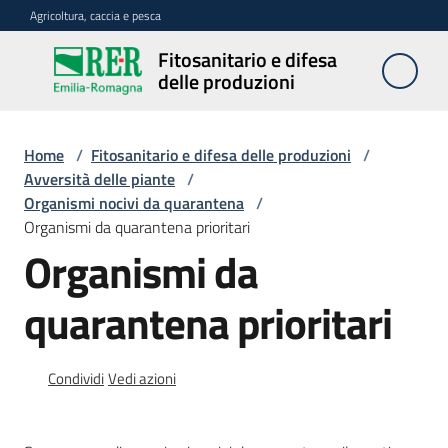
Vai al contenuto
Vai alla navigazione
Vai al footer
Agricoltura, caccia e pesca
Fitosanitario e difesa
Fitosanitario
delle produzioni
e difesa
delle
produzioni
Home
/
Fitosanitario e difesa delle produzioni
/
Avversità delle piante
/
Organismi nocivi da quarantena
/
Organismi da quarantena prioritari
Avversità
Organismi da
delle
piante
quarantena prioritari
Sorveglianza
Condividi
Vedi azioni
Difesa