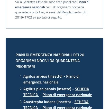
Sulla Gazzetta Ufficiale sono stati pubblicati i
Piani di
emergenza nazional
i
per i 20 organismi nocivi da
Seguici
quarantena prioritari, ai sensi del Regolamento (UE)
su
2019/1702 e riportati di seguito.
PIANI DI EMERGENZA NAZIONALI DEI 20
ORGANISMI NOCIVI DA QUARANTENA
PRIORITARI
Agrilus anxius (Insetto) -
Piano di
emergenza nazionale
Agricoltura,
caccia e
Agrilus planipennis (Insetto) -
SCHEDA
pesca
TECNICA
-
Piano di emergenza nazionale
Anastrepha ludens (Insetto) -
SCHEDA
Argomenti
TECNICA
-
Piano di emergenza nazionale