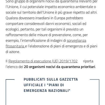
Sono gruppo di organismi nocivi da quarantena rilevanti per
sostenibile
l'Unione, il cui potenziale impatto economico ambientale o
sociale sul territorio dell'Unione è più grave rispetto ad altri.
Qualora dovessero insediarsi in Europa potrebbero
Vivaismo
comportare considerevoli danni economici, sociali ed
e
ecologici, pertanto, per tali organismi è previsto un
sementi
rafforzamento delle misure di prevenzione, come, per
esempio, l’intensificazione di indagini di
sorveglianza
fitosanitaria
e l’elaborazione di piani di emergenza e di piani
di azione.
Import-
Export
Il
Regolamento di esecuzione (UE) 2019/1702
riporta
l’elenco dei
20 organismi nocivi da quarantena prioritari
.
PUBBLICATI SULLA GAZZETTA
UFFICIALE I "PIANI DI
EMERGENZA NAZIONALI"
Newsletter