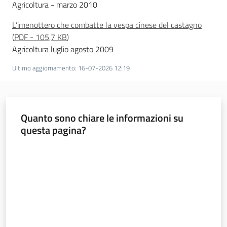
Agricoltura - marzo 2010
Seguici
L’imenottero che combatte la vespa cinese del castagno
su
(
PDF
-
105,7 KB
)
Agricoltura luglio agosto 2009
Ultimo aggiornamento
:
16-07-2026 12:19
Quanto sono chiare le informazioni su
questa pagina?
Valuta da 1 a 5 stelle
Agricoltura,
caccia e
pesca
Argomenti