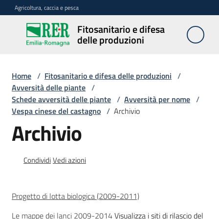
Vai al contenuto
Vai alla navigazione
Vai al footer
Agricoltura, caccia e pesca
Fitosanitario e difesa
Fitosanitario
delle produzioni
e difesa
delle
produzioni
Home
/
Fitosanitario e difesa delle produzioni
/
Avversità delle piante
/
Schede avversità delle piante
/
Avversità per nome
/
Vespa cinese del castagno
/
Archivio
Avversità
Archivio
delle
piante
Condividi
Vedi azioni
Sorveglianza
Progetto di lotta biologica (2009-2011)
Difesa
Le mappe dei lanci 2009-2014
Visualizza i siti di rilascio del