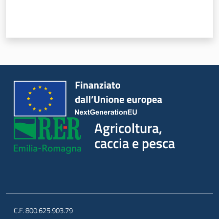
Novità
Servizi
Leggi atti bandi
Piani programmi
Agricoltura,
progetti
caccia e pesca
C.F. 800.625.903.79