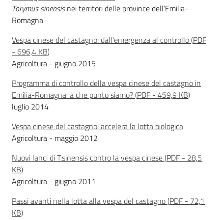
sostenibile
Torymus sinensis
nei territori delle province dell’Emilia-
Romagna
Vespa cinese del castagno: dall'emergenza al controllo
(
PDF
Vivaismo
-
696,4 KB
)
e
Agricoltura - giugno 2015
sementi
Programma di controllo della vespa cinese del castagno in
Emilia-Romagna: a che punto siamo?
(
PDF
-
459,9 KB
)
luglio 2014
Import-
Export
Vespa cinese del castagno: accelera la lotta biologica
Agricoltura - maggio 2012
Nuovi lanci di T.sinensis contro la vespa cinese
(
PDF
-
28,5
KB
)
Agricoltura - giugno 2011
Newsletter
Passi avanti nella lotta alla vespa del castagno
(
PDF
-
72,1
KB
)